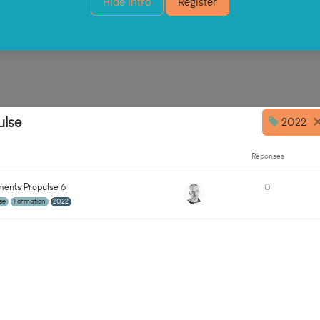
Hide Intro
Register
ulse
2022
Réponses
ents Propulse 6
0
se
Formation
2022