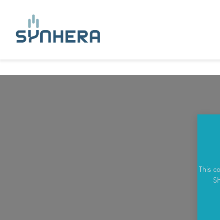
This c
Sh